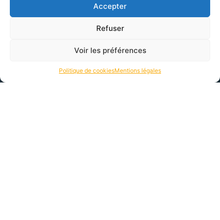
Accepter
Refuser
Voir les préférences
Politique de cookies
Mentions légales
Notre partenaire
La marque du leader mondial
Conseils et devis
Nos spécialistes à votre écoute